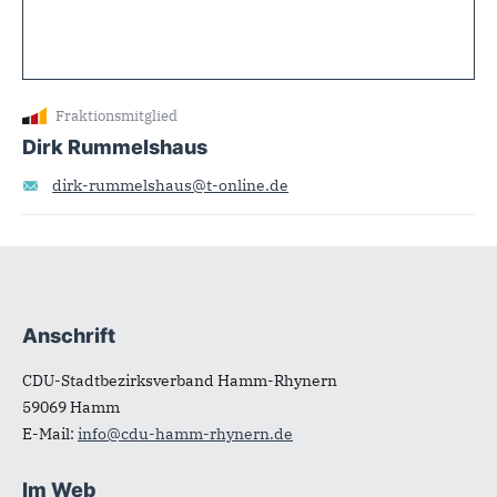
Fraktionsmitglied
Dirk Rummelshaus
dirk-rummelshaus@t-online.de
Anschrift
Fußbereich
CDU-Stadtbezirksverband Hamm-Rhynern
59069
Hamm
E-Mail:
info@cdu-hamm-rhynern.de
Im Web