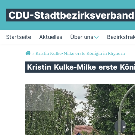
CDU-Stadtbezirksverban
Startseite
Aktuelles
Über uns
Bezirksfra
Sie sind hier
»
Kristin Kulke-Milke erste Königin in Rhynern
Kristin
Kulke-Milke
erste
Kön