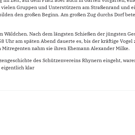
m Zelt, auf dem Platz aber auch in Gärten Vorgärten, eine
t vielen Gruppen und Unterstützern am Straßenrand und e
den den großen Beginn. Am großen Zug durchs Dorf beteil
am Wäldchen. Nach dem längsten Schießen der jüngsten Gesc
8 Uhr am späten Abend dauerte es, bis der kräftige Vogel z
m Mitregenten nahm sie ihren Ehemann Alexander Milke.
engeschichte des Schützenvereins Rhynern eingeht, waren f
eigentlich klar