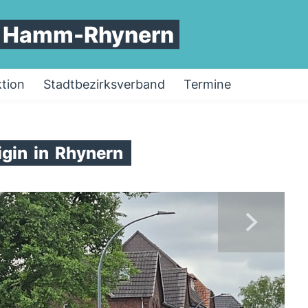
d Hamm-Rhynern
ktion
Stadtbezirksverband
Termine
igin
in
Rhynern