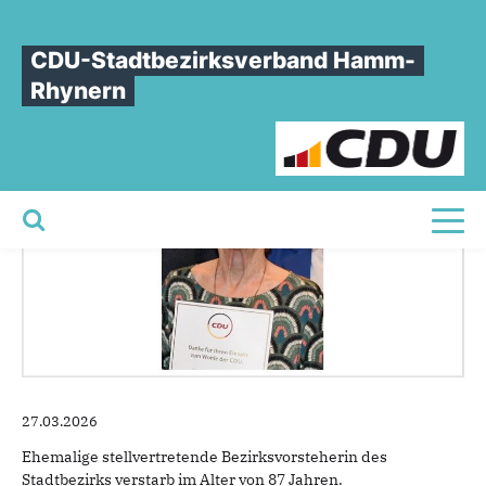
Sie sind hier
»
Trauer um Elfriede Küpper
CDU-Stadtbezirksverband Hamm-
Trauer
um
Elfriede
Küpper
Rhynern
Toggl
27.03.2026
Ehemalige stellvertretende Bezirksvorsteherin des
Stadtbezirks verstarb im Alter von 87 Jahren.