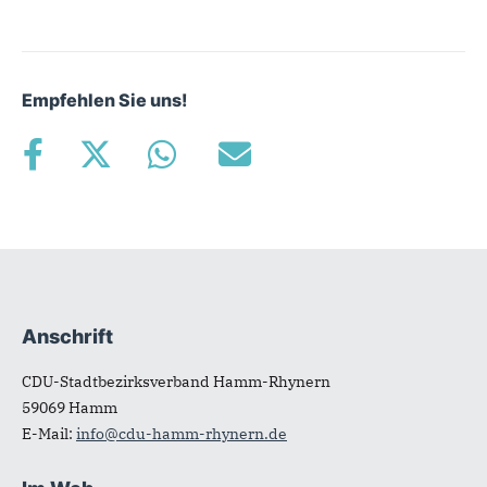
Empfehlen Sie uns!
Anschrift
Fußbereich
CDU-Stadtbezirksverband Hamm-Rhynern
59069
Hamm
E-Mail:
info@cdu-hamm-rhynern.de