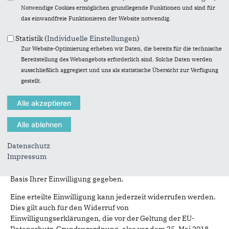
DS-GVO und besondere personenbezogene Daten (z. B.
Notwendige Cookies ermöglichen grundlegende Funktionen und sind für
politische Meinungen) gemäß Artikel 9 Abs. 1 DS-GVO im
das einwandfreie Funktionieren der Website notwendig.
Einklang mit den Bestimmungen der EU-Datenschutz-
Grundverordnung (DSGVO) und dem
Statistik (
Individuelle Einstellungen
)
Bundesdatenschutzgesetz (BDSG-neu):
Zur Website-Optimierung erheben wir Daten, die bereits für die technische
Bereitstellung des Webangebots erforderlich sind. Solche Daten werden
Es werden besondere personenbezogene Daten nach Art. 9
ausschließlich aggregiert und uns als statistische Übersicht zur Verfügung
Abs. 2 d) DS-GVO auf der Grundlage geeigneter Garantien im
gestellt.
Rahmen unserer rechtmäßigen Tätigkeiten verarbeitet, sowie
nach Art. 9 Abs. 2 a) bzw. Art. 6 DS GVO auf der Basis der von
Ihnen erteilten Einwilligung.
Soweit Sie eine Einwilligung zur Verarbeitung von
personenbezogenen Daten für bestimmte Zwecke (z. B.
Datenschutz
Weitergabe von Daten an unsere Vereinigungen, Bearbeitung
Impressum
von Anfragen, Einladung zu Informationsveranstaltungen)
erteilt haben, ist die Rechtmäßigkeit dieser Verarbeitung auf
Basis Ihrer Einwilligung gegeben.
Eine erteilte Einwilligung kann jederzeit widerrufen werden.
Dies gilt auch für den Widerruf von
Einwilligungserklärungen, die vor der Geltung der EU-