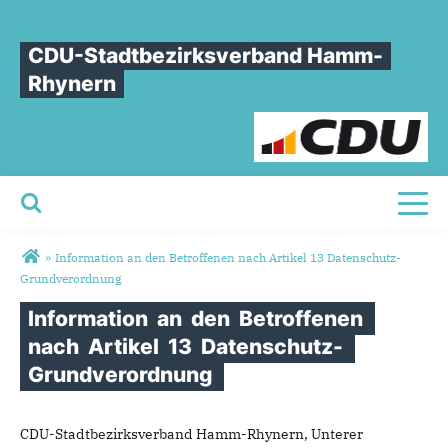
CDU-Stadtbezirksverband Hamm-
Rhynern
Toggl
Sie sind hier
»
Information an den Betroffenen nach Artikel 13 Datenschutz-
Grundverordnung
Information
an
den
Betroffenen
nach
Artikel
13
Datenschutz-
Grundverordnung
CDU-Stadtbezirksverband Hamm-Rhynern, Unterer