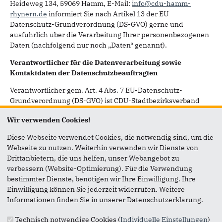
Heideweg 134, 59069 Hamm, E-Mail:
info@cdu-hamm-
rhynern.de
informiert Sie nach Artikel 13 der EU
Datenschutz-Grundverordnung (DS-GVO) gerne und
ausführlich über die Verarbeitung Ihrer personenbezogenen
Daten (nachfolgend nur noch „Daten“ genannt).
Verantwortlicher für die Datenverarbeitung sowie
Kontaktdaten der Datenschutzbeauftragten
Verantwortlicher gem. Art. 4 Abs. 7 EU-Datenschutz-
Grundverordnung (DS-GVO) ist CDU-Stadtbezirksverband
Hamm-Rhynern, Unterer Heideweg 134, 59069 Hamm, E-
Wir verwenden Cookies!
Mail:
info@cdu-hamm-rhynern.de
.
Diese Webseite verwendet Cookies, die notwendig sind, um die
Der Datenschutzbeauftragte steht Ihnen unter
info@cdu-
Webseite zu nutzen. Weiterhin verwenden wir Dienste von
hamm-rhynern.de
oder unserer Postadresse für Rückfragen
Drittanbietern, die uns helfen, unser Webangebot zu
bezüglich des Datenschutzes mit dem Zusatz „der
verbessern (Website-Optimierung). Für die Verwendung
Datenschutzbeauftragte" gerne zur Verfügung.
bestimmter Dienste, benötigen wir Ihre Einwilligung. Ihre
Zwecke der Verarbeitung und Kategorien
Einwilligung können Sie jederzeit widerrufen. Weitere
personenbezogener Daten
Informationen finden Sie in unserer Datenschutzerklärung.
Verarbeitet werden personenbezogene Daten gemäß Art 4
Technisch notwendige Cookies (
Individuelle Einstellungen
)